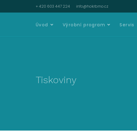
+ 420 603 447 224
info@hokrbrno.cz
Úvod
Výrobní program
Servis
Tiskoviny