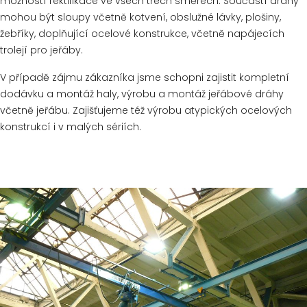
možností rektifikace ve všech třech směrech. Součástí dráhy
mohou být sloupy včetně kotvení, obslužné lávky, plošiny,
žebříky, doplňující ocelové konstrukce, včetně napájecích
trolejí pro jeřáby.
V případě zájmu zákazníka jsme schopni zajistit kompletní
dodávku a montáž haly, výrobu a montáž jeřábové dráhy
včetně jeřábu. Zajišťujeme též výrobu atypických ocelových
konstrukcí i v malých sériích.