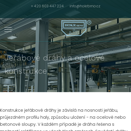
+ 420 603 447 224
info@hokrbrno.cz
Jeřábové dráhy a ocelové
konstrukce
Konstrukce jeřábové dráhy je závislá na nosnosti jeřábu,
průjezdném profilu haly, způsobu uložení - na ocelové nebo
betonové sloupy. V každém případě je dráha řešena s